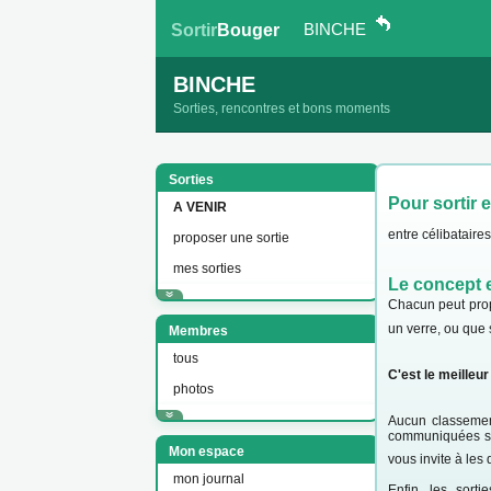
BINCHE
Sortir
Bouger
BINCHE
Sorties, rencontres et bons moments
Sorties
Pour sortir 
A VENIR
entre célibataire
proposer une sortie
mes sorties
Le concept e
Chacun peut propo
un verre, ou que
Membres
tous
C'est le meilleu
photos
Aucun classement
communiquées sur
Mon espace
vous invite à le
mon journal
Enfin, les sort