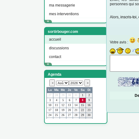
personnes qui so
ma messagerie
mes interventions
Alors,
inscris-toi
,
sortirbouger.com
accueil
Votre avis :
discussions
contact
Agenda
D