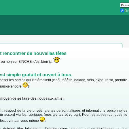
Re
et rencontrer de nouvelles têtes
s ou non sur BINCHE, c'est bien ici
st simple gratuit et ouvert à tous.
ser les sorties qui l'intéressent (ciné, théâtre, balade, vélo, expo, resto, prendre
 sais-je encore
)
r moyen de se faire des nouveaux amis !
, respect de la vie privée, alertes personnalisées et informations personnelles
 accord via les rubriques (
mes alertes
et
vu par
). Pour les autres rubriques, je
s découvrir par vous-même
.
ies doivent être totalement désintéressées et donc les professionnels ou les